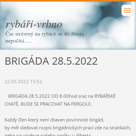
rybáři-vrbno
Čas strávený na rybách se do života
nepočítá.....
BRIGÁDA 28.5.2022
22.05.2022 15:52
BRIGÁDA 28.5.2022 OD 8.00hod sraz na RYBÁŘSKÉ
CHATĚ, BUDE SE PRACOVAT NA PERGOLE.
Každý člen který není zbaven povinnosti brigád,
by měl sledovat rozpis brigádnických prací zde na stránkách,
nebo na vývěsce našeho spolku u Alberta,