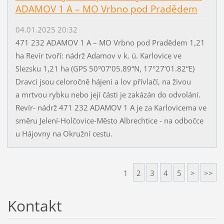
ADAMOV 1 A – MO Vrbno pod Pradědem
04.01.2025 20:32
471 232 ADAMOV 1 A – MO Vrbno pod Pradědem 1,21
ha Revír tvoří: nádrž Adamov v k. ú. Karlovice ve
Slezsku 1,21 ha (GPS 50°07‘05.89“N, 17°27‘01.82“E)
Dravci jsou celoročně hájeni a lov přívlačí, na živou
a mrtvou rybku nebo její části je zakázán do odvolání.
Revír- nádrž 471 232 ADAMOV 1 A je za Karlovicema ve
směru Jelení-Holčovice-Město Albrechtice - na odbočce
u Hájovny na Okružní cestu.
1
2
3
4
5
>
>>
Kontakt