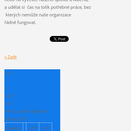
a udělat si čas na tolik potřebné práce, bez
kterých nemůže naše organizace
řádně fungovat.
« Zpět
+
22
°
C
+
23°
+
12°
Vrbno pod Pradědem
Sobota, 08
Neděle
+
29°
+
13°