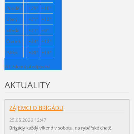
Pondělí
+
29°
+
18°
Úterý
+
21°
+
12°
Středa
+
21°
+
9°
Čtvrtek
+
24°
+
12°
Pátek
+
28°
+
13°
Viz 7denní předpověď
AKTUALITY
ZÁJEMCI O BRIGÁDU
25.05.2026 12:47
Brigády každý víkend v sobotu, na rybářské chatě.