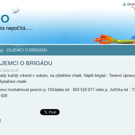
úvod
NO
a nepočítá.....
od
-
ZÁJEMCI O BRIGÁDU
ÁJEMCI O BRIGÁDU
5.2026 12:47
gády každý víkend v sobotu, na rybářské chatě. Náplň brigád - Terénní úpravy
Rybářské chatě.
emci kontaktovat prosím p. Ošťádala tel : 603 518 077 nebo p. Juříčka tel : 7
 928
t