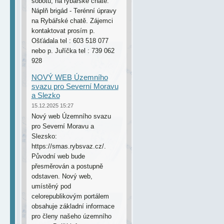
sobotu, na rybářské chatě.
Náplň brigád - Terénní úpravy
na Rybářské chatě. Zájemci
kontaktovat prosím p.
Ošťádala tel : 603 518 077
nebo p. Juříčka tel : 739 062
928
NOVÝ WEB Územního
svazu pro Severní Moravu
a Slezko
15.12.2025 15:27
Nový web Územního svazu
pro Severní Moravu a
Slezsko:
https://smas.rybsvaz.cz/.
Původní web bude
přesměrován a postupně
odstaven. Nový web,
umístěný pod
celorepublikovým portálem
obsahuje základní informace
pro členy našeho územního