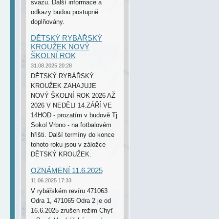
svazu. Další informace a
odkazy budou postupně
doplňovány.
DĚTSKÝ RYBÁŘSKÝ
KROUŽEK NOVÝ
ŠKOLNÍ ROK
31.08.2025 20:28
DĚTSKÝ RYBÁŘSKÝ
KROUŽEK ZAHAJUJE
NOVÝ ŠKOLNÍ ROK 2026 AŽ
2026 V NEDĚLI 14.ZÁŘÍ VE
14HOD - prozatím v budově Tj
Sokol Vrbno - na fotbalovém
hřišti. Další termíny do konce
tohoto roku jsou v záložce
DĚTSKÝ KROUŽEK.
OZNÁMENÍ 11.6.2025
11.06.2025 17:33
V rybářském revíru 471063
Odra 1, 471065 Odra 2 je od
16.6.2025 zrušen režim Chyť