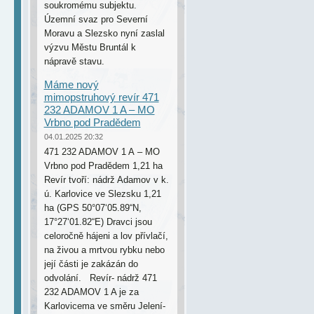
soukromému subjektu.
Územní svaz pro Severní
Moravu a Slezsko nyní zaslal
výzvu Městu Bruntál k
nápravě stavu.
Máme nový
mimopstruhový revír 471
232 ADAMOV 1 A – MO
Vrbno pod Pradědem
04.01.2025 20:32
471 232 ADAMOV 1 A – MO
Vrbno pod Pradědem 1,21 ha
Revír tvoří: nádrž Adamov v k.
ú. Karlovice ve Slezsku 1,21
ha (GPS 50°07‘05.89“N,
17°27‘01.82“E) Dravci jsou
celoročně hájeni a lov přívlačí,
na živou a mrtvou rybku nebo
její části je zakázán do
odvolání. Revír- nádrž 471
232 ADAMOV 1 A je za
Karlovicema ve směru Jelení-