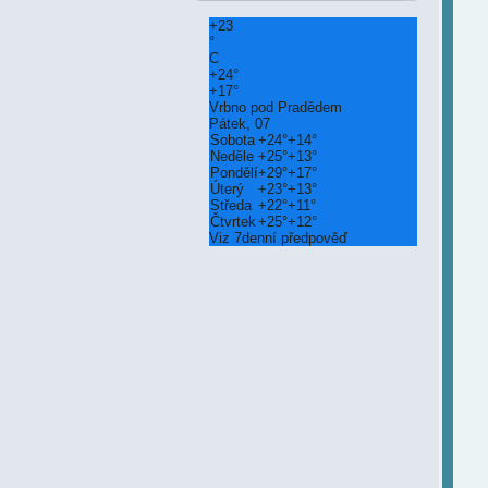
+
23
°
C
+
24°
+
17°
Vrbno pod Pradědem
Pátek, 07
Sobota
+
24°
+
14°
Neděle
+
25°
+
13°
Pondělí
+
29°
+
17°
Úterý
+
23°
+
13°
Středa
+
22°
+
11°
Čtvrtek
+
25°
+
12°
Viz 7denní předpověď