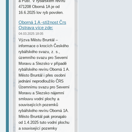
a Pusť. V rybářském revíru
471208 Oborná 1A je od
16.6.2025 lov ryb povolen.
Oborná 1 A -stížnost Črs
Ostrava více zde:
04.03.2025 18:05
Výzva Městu Bruntál –
informace o krocích Českého
rybářského svazu, z. s.,
územního svazu pro Severní
Moravu a Slezsko v případě
rybářského revíru Oborná 1 A.
Město Bruntál i přes osobní
jednání neprodloužilo ČRS
Územnímu svazu pro Severní
Moravu a Slezsko nájemní
smlouvu vodní plochy a
souvisejících pozemků
rybářského revíru Oborná 1A.
Město Bruntál pak pronajalo
od 1.4.2025 tuto vodní plochu
a související pozemky