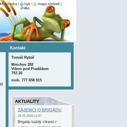
ní stránka
|
tisk
|
mapa stránek
|
rss
Kontakt
Tomáš Rybář
Mnichov 282
Vrbno pod Pradědem
793 26
mob. 777 658 915
39
AKTUALITY
ZÁJEMCI O BRIGÁDU
25.05.2026 12:47
Brigády každý víkend v