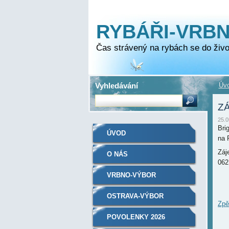
RYBÁŘI-VRB
Čas strávený na rybách se do život
Vyhledávání
Úv
Z
25.0
Bri
ÚVOD
na 
Záj
O NÁS
062
VRBNO-VÝBOR
OSTRAVA-VÝBOR
Zpě
ÚZEMNÍHO SVAZU ČRS
POVOLENKY 2026