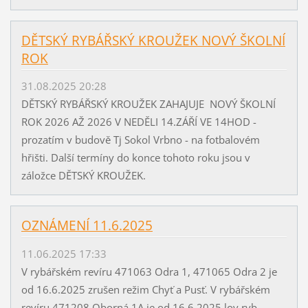
DĚTSKÝ RYBÁŘSKÝ KROUŽEK NOVÝ ŠKOLNÍ
ROK
31.08.2025 20:28
DĚTSKÝ RYBÁŘSKÝ KROUŽEK ZAHAJUJE NOVÝ ŠKOLNÍ
ROK 2026 AŽ 2026 V NEDĚLI 14.ZÁŘÍ VE 14HOD -
prozatím v budově Tj Sokol Vrbno - na fotbalovém
hřišti. Další termíny do konce tohoto roku jsou v
záložce DĚTSKÝ KROUŽEK.
OZNÁMENÍ 11.6.2025
11.06.2025 17:33
V rybářském revíru 471063 Odra 1, 471065 Odra 2 je
od 16.6.2025 zrušen režim Chyť a Pusť. V rybářském
revíru 471208 Oborná 1A je od 16.6.2025 lov ryb