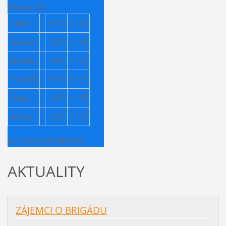
Čtvrtek, 06
Pátek
+
22°
+
18°
Sobota
+
22°
+
13°
Neděle
+
24°
+
12°
Pondělí
+
29°
+
16°
Úterý
+
25°
+
15°
Středa
+
23°
+
12°
Viz 7denní předpověď
AKTUALITY
ZÁJEMCI O BRIGÁDU