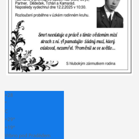
+
28
°
C
+
29°
+
19°
Vrbno pod Pradědem