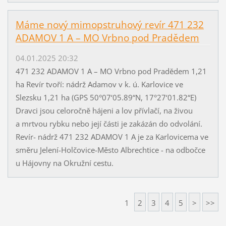
Máme nový mimopstruhový revír 471 232
ADAMOV 1 A – MO Vrbno pod Pradědem
04.01.2025 20:32
471 232 ADAMOV 1 A – MO Vrbno pod Pradědem 1,21
ha Revír tvoří: nádrž Adamov v k. ú. Karlovice ve
Slezsku 1,21 ha (GPS 50°07‘05.89“N, 17°27‘01.82“E)
Dravci jsou celoročně hájeni a lov přívlačí, na živou
a mrtvou rybku nebo její části je zakázán do odvolání.
Revír- nádrž 471 232 ADAMOV 1 A je za Karlovicema ve
směru Jelení-Holčovice-Město Albrechtice - na odbočce
u Hájovny na Okružní cestu.
1
2
3
4
5
>
>>