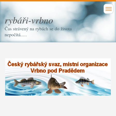
rybáři-vrbno
Čas strávený na rybách se do života
nepočítá.....