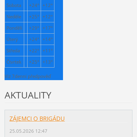
Sobota
+
24°
+
12°
Neděle
+
25°
+
12°
Pondělí
+
29°
+
17°
Úterý
+
24°
+
14°
Středa
+
22°
+
11°
Čtvrtek
+
25°
+
13°
Viz 7denní předpověď
AKTUALITY
ZÁJEMCI O BRIGÁDU
25.05.2026 12:47