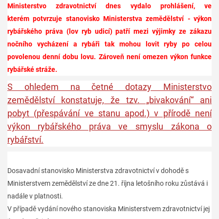
Ministerstvo zdravotnictví dnes vydalo prohlášení, ve
kterém
potvrzuje
stanovisko Ministerstva zemědělství -
výkon
rybářského práva (lov ryb udicí) patří mezi výjimky ze zákazu
nočního vycházení a rybáři tak mohou lovit ryby po celou
povolenou denní dobu lovu
.
Zároveň není omezen výkon funkce
rybářské stráže.
S ohledem na četné dotazy Ministerstvo
zemědělství konstatuje, že tzv. „bivakování“ ani
pobyt (přespávání ve stanu apod.) v přírodě není
výkon rybářského práva ve smyslu zákona o
rybářství.
Dosavadní stanovisko Ministerstva zdravotnictví v dohodě s
Ministerstvem zemědělství ze dne 21. října letošního roku zůstává i
nadále v platnosti.
V případě vydání nového stanoviska Ministerstvem zdravotnictví jej