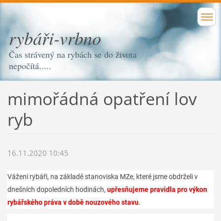
rybáři-vrbno
Čas strávený na rybách se do života
nepočítá.....
mimořádná opatření lov
ryb
16.11.2020 10:45
Vážení rybáři, na základě stanoviska MZe, které jsme obdrželi v
dnešních dopoledních hodinách,
upřesňujeme pravidla pro výkon
rybářského práva v době nouzového stavu
.