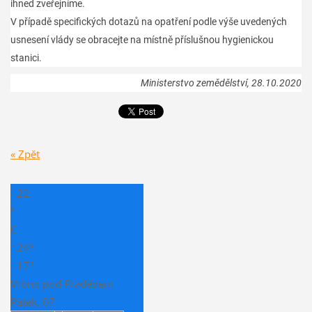
ihned zveřejníme.
V případě specifických dotazů na opatření podle výše uvedených
usnesení vlády se obracejte na místně příslušnou hygienickou
stanici.
Ministerstvo zemědělství, 28.10.2020
« Zpět
+
22
°
C
+
24°
+
17°
Vrbno pod Pradědem
Pátek, 07