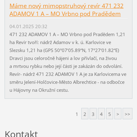
Máme nový mimopstruhový revír 471 232
ADAMOV 1 A – MO Vrbno pod Pradědem
04.01.2025 20:32
471 232 ADAMOV 1 A – MO Vrbno pod Pradědem 1,21
ha Revír tvoří: nádrž Adamov v k. ú. Karlovice ve
Slezsku 1,21 ha (GPS 50°07‘05.89“N, 17°27‘01.82“E)
Dravci jsou celoročně hájeni a lov přívlačí, na živou
a mrtvou rybku nebo její části je zakázán do odvolání.
Revír- nádrž 471 232 ADAMOV 1 A je za Karlovicema ve
směru Jelení-Holčovice-Město Albrechtice - na odbočce
u Hájovny na Okružní cestu.
1
2
3
4
5
>
>>
Kontakt