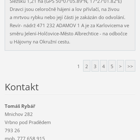
Slezsku 1,21 ha (GPS 50°07‘05.89“N, 17°27‘01.82“E)
Dravci jsou celoročně hájeni a lov přívlačí, na živou
a mrtvou rybku nebo její části je zakázán do odvolání.
Revír- nádrž 471 232 ADAMOV 1 A je za Karlovicema ve
směru Jelení-Holčovice-Město Albrechtice - na odbočce
u Hájovny na Okružní cestu.
1
2
3
4
5
>
>>
Kontakt
Tomáš Rybář
Mnichov 282
Vrbno pod Pradědem
793 26
mob. 777 658 915