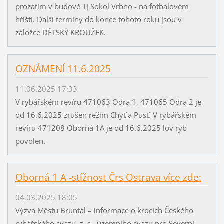
prozatím v budově Tj Sokol Vrbno - na fotbalovém
hřišti. Další termíny do konce tohoto roku jsou v
záložce DĚTSKÝ KROUŽEK.
OZNÁMENÍ 11.6.2025
11.06.2025 17:33
V rybářském revíru 471063 Odra 1, 471065 Odra 2 je
od 16.6.2025 zrušen režim Chyť a Pusť. V rybářském
revíru 471208 Oborná 1A je od 16.6.2025 lov ryb
povolen.
Oborná 1 A -stížnost Črs Ostrava více zde:
04.03.2025 18:05
Výzva Městu Bruntál – informace o krocích Českého
rybářského svazu, z. s., územního svazu pro Severní