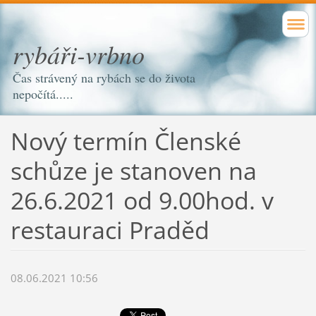
rybáři-vrbno
Čas strávený na rybách se do života
nepočítá.....
Nový termín Členské
schůze je stanoven na
26.6.2021 od 9.00hod. v
restauraci Praděd
08.06.2021 10:56