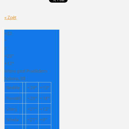
« Zpět
+
22
°
C
+
23°
+
12°
Vrbno pod Pradědem
Sobota, 08
Neděle
+
29°
+
13°
Pondělí
+
29°
+
18°
Úterý
+
21°
+
12°
Středa
+
21°
+
9°