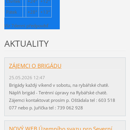
Čtvrtek
+
24°
+
12°
Pátek
+
28°
+
13°
Viz 7denní předpověď
AKTUALITY
ZÁJEMCI O BRIGÁDU
25.05.2026 12:47
Brigády každý víkend v sobotu, na rybářské chatě.
Náplň brigád - Terénní úpravy na Rybářské chatě.
Zájemci kontaktovat prosím p. Ošťádala tel : 603 518
077 nebo p. Juříčka tel : 739 062 928
NOVÝ WEB Územního svazu pro Severní