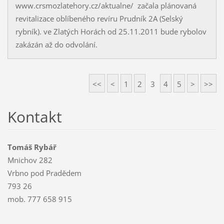
www.crsmozlatehory.cz/aktualne/ začala plánovaná
revitalizace oblíbeného revíru Prudník 2A (Selský
rybník). ve Zlatých Horách od 25.11.2011 bude rybolov
zakázán až do odvolání.
<<
<
1
2
3
4
5
>
>>
Kontakt
Tomáš Rybář
Mnichov 282
Vrbno pod Pradědem
793 26
mob. 777 658 915