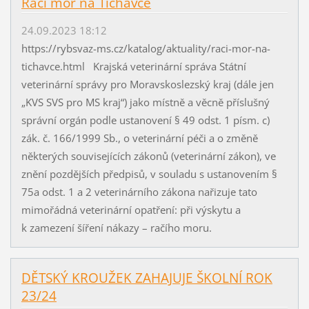
Račí mor na Tichávce
24.09.2023 18:12
https://rybsvaz-ms.cz/katalog/aktuality/raci-mor-na-
tichavce.html Krajská veterinární správa Státní
veterinární správy pro Moravskoslezský kraj (dále jen
„KVS SVS pro MS kraj“) jako místně a věcně příslušný
správní orgán podle ustanovení § 49 odst. 1 písm. c)
zák. č. 166/1999 Sb., o veterinární péči a o změně
některých souvisejících zákonů (veterinární zákon), ve
znění pozdějších předpisů, v souladu s ustanovením §
75a odst. 1 a 2 veterinárního zákona nařizuje tato
mimořádná veterinární opatření: při výskytu a
k zamezení šíření nákazy – račího moru.
DĚTSKÝ KROUŽEK ZAHAJUJE ŠKOLNÍ ROK
23/24