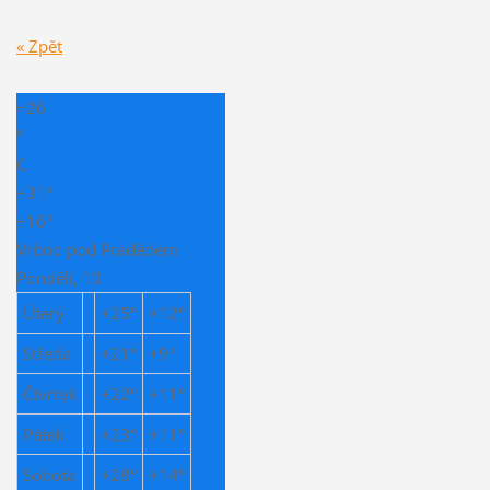
« Zpět
+
26
°
C
+
31°
+
16°
Vrbno pod Pradědem
Pondělí, 10
Úterý
+
25°
+
12°
Středa
+
21°
+
9°
Čtvrtek
+
22°
+
11°
Pátek
+
23°
+
11°
Sobota
+
28°
+
14°