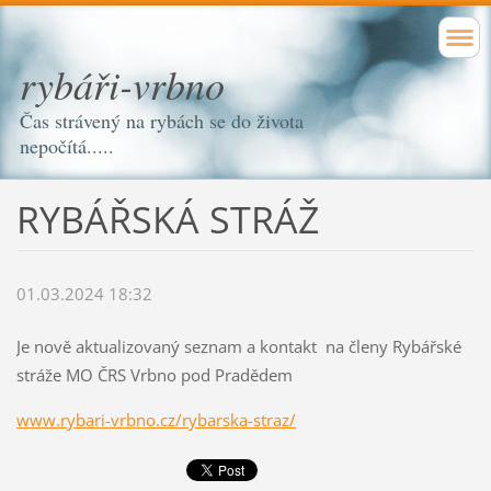
rybáři-vrbno
Čas strávený na rybách se do života
nepočítá.....
RYBÁŘSKÁ STRÁŽ
01.03.2024 18:32
Je nově aktualizovaný seznam a kontakt na členy Rybářské
stráže MO ČRS Vrbno pod Pradědem
www.rybari-vrbno.cz/rybarska-straz/