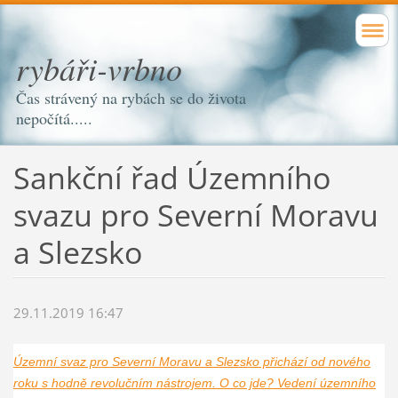
rybáři-vrbno
Čas strávený na rybách se do života
nepočítá.....
Sankční řad Územního
svazu pro Severní Moravu
a Slezsko
29.11.2019 16:47
Územní svaz pro Severní Moravu a Slezsko přichází od nového
roku s hodně revolučním nástrojem. O co jde? Vedení územního