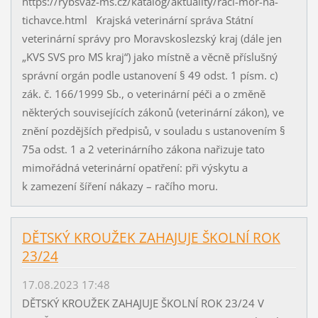
https://rybsvaz-ms.cz/katalog/aktuality/raci-mor-na-
tichavce.html Krajská veterinární správa Státní
veterinární správy pro Moravskoslezský kraj (dále jen
„KVS SVS pro MS kraj“) jako místně a věcně příslušný
správní orgán podle ustanovení § 49 odst. 1 písm. c)
zák. č. 166/1999 Sb., o veterinární péči a o změně
některých souvisejících zákonů (veterinární zákon), ve
znění pozdějších předpisů, v souladu s ustanovením §
75a odst. 1 a 2 veterinárního zákona nařizuje tato
mimořádná veterinární opatření: při výskytu a
k zamezení šíření nákazy – račího moru.
DĚTSKÝ KROUŽEK ZAHAJUJE ŠKOLNÍ ROK
23/24
17.08.2023 17:48
DĚTSKÝ KROUŽEK ZAHAJUJE ŠKOLNÍ ROK 23/24 V