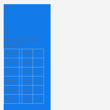
+
23
°
C
+
24°
+
12°
Vrbno pod Pradědem
Sobota, 08
Neděle
+
28°
+
13°
Pondělí
+
30°
+
17°
Úterý
+
23°
+
13°
Středa
+
21°
+
10°
Čtvrtek
+
23°
+
12°
Pátek
+
27°
+
14°