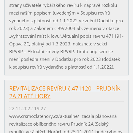
strany uživatele rybářského revíru k nápravě rozkolu
mezi naším popisem (uvedeným v Soupisu revírů
vydaného s platností od 1.1.2022 ve znění Dodatku pro
rok 2023) a Zákonem č.99/2004 Sb. zejména v otázce
„vyhrazování míst k lovu“.Aktuální popis revíru 471191-
Opava 2C, platný od 1.3.2023, naleznete v sekci
BPVRP – Aktuální změny BPVRP. Tímto popisem se
mění poslední znění v Dodatku pro rok 2023 (dodatek
k soupisu revírů vydaného s platností od 1.1.2022).
REVITALIZACE REVÍRU č.471120 - PRUDNÍK
2A ZLATÉ HORY
22.11.2022 19:27
www.crsmozlatehory.cz/aktualne/ začala plánovaná
revitalizace oblíbeného revíru Prudník 2A (Selský
rybník). ve Zlatých Horách od 25.11.2011 bude rybolov