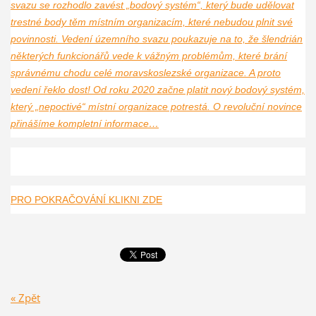
svazu se rozhodlo zavést „bodový systém“, který bude udělovat
trestné body těm místním organizacím, které nebudou plnit své
povinnosti. Vedení územního svazu poukazuje na to, že šlendrián
některých funkcionářů vede k vážným problémům, které brání
správnému chodu celé moravskoslezské organizace. A proto
vedení řeklo dost! Od roku 2020 začne platit nový bodový systém,
který „nepoctivé“ místní organizace potrestá. O revoluční novince
přinášíme kompletní informace…
PRO POKRAČOVÁNÍ KLIKNI ZDE
« Zpět