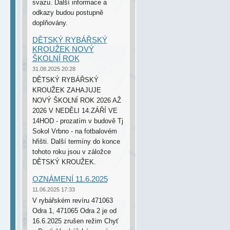
svazu. Další informace a
odkazy budou postupně
doplňovány.
DĚTSKÝ RYBÁŘSKÝ
KROUŽEK NOVÝ
ŠKOLNÍ ROK
31.08.2025 20:28
DĚTSKÝ RYBÁŘSKÝ
KROUŽEK ZAHAJUJE
NOVÝ ŠKOLNÍ ROK 2026 AŽ
2026 V NEDĚLI 14.ZÁŘÍ VE
14HOD - prozatím v budově Tj
Sokol Vrbno - na fotbalovém
hřišti. Další termíny do konce
tohoto roku jsou v záložce
DĚTSKÝ KROUŽEK.
OZNÁMENÍ 11.6.2025
11.06.2025 17:33
V rybářském revíru 471063
Odra 1, 471065 Odra 2 je od
16.6.2025 zrušen režim Chyť