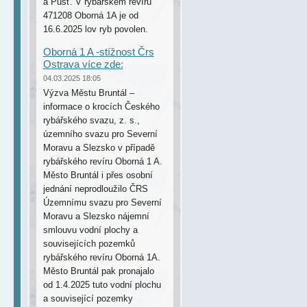
a Pusť. V rybářském revíru
471208 Oborná 1A je od
16.6.2025 lov ryb povolen.
Oborná 1 A -stížnost Črs
Ostrava více zde:
04.03.2025 18:05
Výzva Městu Bruntál –
informace o krocích Českého
rybářského svazu, z. s.,
územního svazu pro Severní
Moravu a Slezsko v případě
rybářského revíru Oborná 1 A.
Město Bruntál i přes osobní
jednání neprodloužilo ČRS
Územnímu svazu pro Severní
Moravu a Slezsko nájemní
smlouvu vodní plochy a
souvisejících pozemků
rybářského revíru Oborná 1A.
Město Bruntál pak pronajalo
od 1.4.2025 tuto vodní plochu
a související pozemky