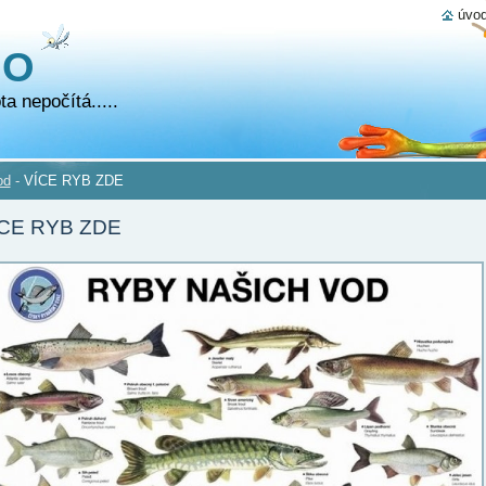
úvod
NO
a nepočítá.....
od
-
VÍCE RYB ZDE
CE RYB ZDE