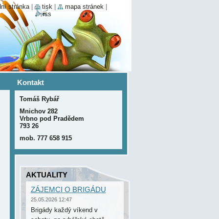
ní stránka
|
tisk
|
mapa stránek
|
rss
Kontakt
Tomáš Rybář
Mnichov 282
Vrbno pod Pradědem
793 26
mob. 777 658 915
AKTUALITY
ZÁJEMCI O BRIGÁDU
25.05.2026 12:47
Brigády každý víkend v