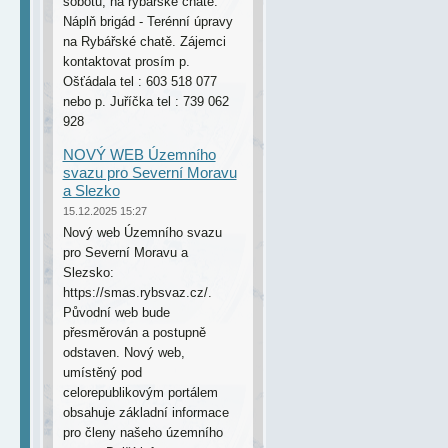
sobotu, na rybářské chatě.
Náplň brigád - Terénní úpravy
na Rybářské chatě. Zájemci
kontaktovat prosím p.
Ošťádala tel : 603 518 077
nebo p. Juříčka tel : 739 062
928
NOVÝ WEB Územního
svazu pro Severní Moravu
a Slezko
15.12.2025 15:27
Nový web Územního svazu
pro Severní Moravu a
Slezsko:
https://smas.rybsvaz.cz/.
Původní web bude
přesměrován a postupně
odstaven. Nový web,
umístěný pod
celorepublikovým portálem
obsahuje základní informace
pro členy našeho územního