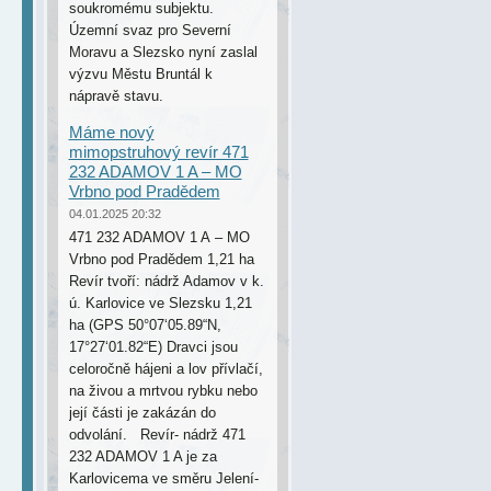
soukromému subjektu.
Územní svaz pro Severní
Moravu a Slezsko nyní zaslal
výzvu Městu Bruntál k
nápravě stavu.
Máme nový
mimopstruhový revír 471
232 ADAMOV 1 A – MO
Vrbno pod Pradědem
04.01.2025 20:32
471 232 ADAMOV 1 A – MO
Vrbno pod Pradědem 1,21 ha
Revír tvoří: nádrž Adamov v k.
ú. Karlovice ve Slezsku 1,21
ha (GPS 50°07‘05.89“N,
17°27‘01.82“E) Dravci jsou
celoročně hájeni a lov přívlačí,
na živou a mrtvou rybku nebo
její části je zakázán do
odvolání. Revír- nádrž 471
232 ADAMOV 1 A je za
Karlovicema ve směru Jelení-