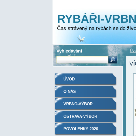
RYBÁŘI-VRB
Čas strávený na rybách se do život
Vyhledávání
Úv
VÍ
ÚVOD
O NÁS
VRBNO-VÝBOR
OSTRAVA-VÝBOR
ÚZEMNÍHO SVAZU ČRS
POVOLENKY 2026