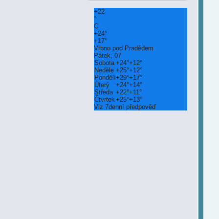
+
22
°
C
+
24°
+
17°
Vrbno pod Pradědem
Pátek, 07
Sobota
+
24°
+
12°
Neděle
+
25°
+
12°
Pondělí
+
29°
+
17°
Úterý
+
24°
+
14°
Středa
+
22°
+
11°
Čtvrtek
+
25°
+
13°
Viz 7denní předpověď