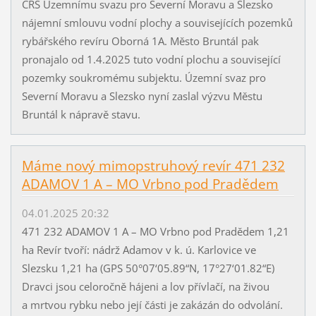
ČRS Územnímu svazu pro Severní Moravu a Slezsko
nájemní smlouvu vodní plochy a souvisejících pozemků
rybářského revíru Oborná 1A. Město Bruntál pak
pronajalo od 1.4.2025 tuto vodní plochu a související
pozemky soukromému subjektu. Územní svaz pro
Severní Moravu a Slezsko nyní zaslal výzvu Městu
Bruntál k nápravě stavu.
Máme nový mimopstruhový revír 471 232
ADAMOV 1 A – MO Vrbno pod Pradědem
04.01.2025 20:32
471 232 ADAMOV 1 A – MO Vrbno pod Pradědem 1,21
ha Revír tvoří: nádrž Adamov v k. ú. Karlovice ve
Slezsku 1,21 ha (GPS 50°07‘05.89“N, 17°27‘01.82“E)
Dravci jsou celoročně hájeni a lov přívlačí, na živou
a mrtvou rybku nebo její části je zakázán do odvolání.