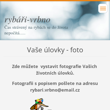
rybáři-vrbno
Čas strávený na rybách se do života
nepočítá.....
Vaše úlovky - foto
Zde můžete vystavit fotografie Vašich
životních úlovků.
Fotografii s popisem pošlete na adresu
rybari.vrbno@email.cz