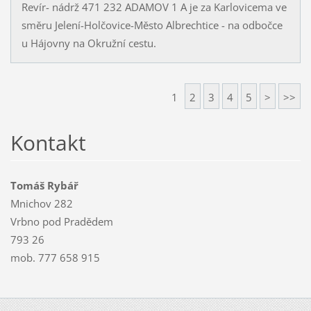
Revír- nádrž 471 232 ADAMOV 1 A je za Karlovicema ve
směru Jelení-Holčovice-Město Albrechtice - na odbočce
u Hájovny na Okružní cestu.
1
2
3
4
5
>
>>
Kontakt
Tomáš Rybář
Mnichov 282
Vrbno pod Pradědem
793 26
mob. 777 658 915