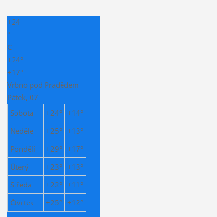
+
24
°
C
+
24°
+
17°
Vrbno pod Pradědem
Pátek, 07
Sobota
+
24°
+
14°
Neděle
+
25°
+
13°
Pondělí
+
29°
+
17°
Úterý
+
23°
+
13°
Středa
+
22°
+
11°
Čtvrtek
+
25°
+
12°