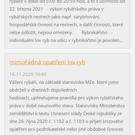
rybáře v době od 5:00 do 20:59 hod, a to s účinností od
22. března 2021 - výkon rybářského práva v
rybářských revírech jako např. zarybňování,
hospodářská činnost na revírech, a další činnosti, které
nelze odložit, nejsou omezeny. Rybníkářství -
individuální lov ryb na udici v rybníkářství je povolen...
mimořádná opatření lov ryb
16.11.2020 10:45
Vážení rybáři, na základě stanoviska MZe, které jsme
obdrželi v dnešních dopoledních
hodinách, upřesňujeme pravidla pro výkon rybářského
práva v době nouzového stavu. Stanovisko Ministerstva
zemědělství k textu Usnesení vlády České republiky ze
dne 26. října 2020 č. 1102 a č. 1103 o přijetí krizového
opatření pro podnikatelské nebo jiné obdobné činnosti