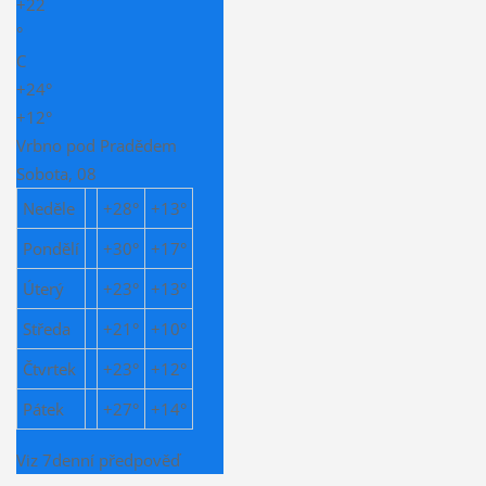
+
22
°
C
+
24°
+
12°
Vrbno pod Pradědem
Sobota, 08
Neděle
+
28°
+
13°
Pondělí
+
30°
+
17°
Úterý
+
23°
+
13°
Středa
+
21°
+
10°
Čtvrtek
+
23°
+
12°
Pátek
+
27°
+
14°
Viz 7denní předpověď