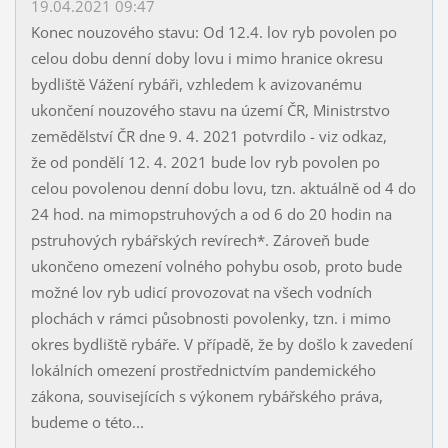
19.04.2021 09:47
Konec nouzového stavu: Od 12.4. lov ryb povolen po
celou dobu denní doby lovu i mimo hranice okresu
bydliště Vážení rybáři, vzhledem k avizovanému
ukončení nouzového stavu na území ČR, Ministrstvo
zemědělství ČR dne 9. 4. 2021 potvrdilo - viz odkaz,
že od pondělí 12. 4. 2021 bude lov ryb povolen po
celou povolenou denní dobu lovu, tzn. aktuálně od 4 do
24 hod. na mimopstruhových a od 6 do 20 hodin na
pstruhových rybářských revírech*. Zároveň bude
ukončeno omezení volného pohybu osob, proto bude
možné lov ryb udicí provozovat na všech vodních
plochách v rámci působnosti povolenky, tzn. i mimo
okres bydliště rybáře. V případě, že by došlo k zavedení
lokálních omezení prostřednictvím pandemického
zákona, souvisejících s výkonem rybářského práva,
budeme o této...