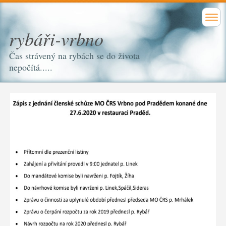
rybáři-vrbno
Čas strávený na rybách se do života
nepočítá.....