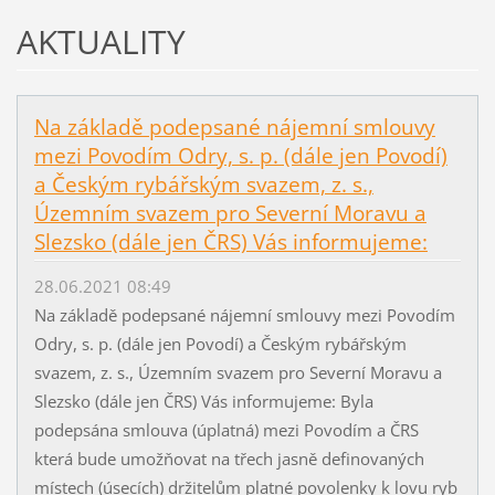
AKTUALITY
Na základě podepsané nájemní smlouvy
mezi Povodím Odry, s. p. (dále jen Povodí)
a Českým rybářským svazem, z. s.,
Územním svazem pro Severní Moravu a
Slezsko (dále jen ČRS) Vás informujeme:
28.06.2021 08:49
Na základě podepsané nájemní smlouvy mezi Povodím
Odry, s. p. (dále jen Povodí) a Českým rybářským
svazem, z. s., Územním svazem pro Severní Moravu a
Slezsko (dále jen ČRS) Vás informujeme: Byla
podepsána smlouva (úplatná) mezi Povodím a ČRS
která bude umožňovat na třech jasně definovaných
místech (úsecích) držitelům platné povolenky k lovu ryb