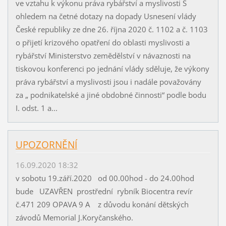
ve vztahu k výkonu práva rybářství a myslivosti S
ohledem na četné dotazy na dopady Usnesení vlády
České republiky ze dne 26. října 2020 č. 1102 a č. 1103
o přijetí krizového opatření do oblasti myslivosti a
rybářství Ministerstvo zemědělství v návaznosti na
tiskovou konferenci po jednání vlády sděluje, že výkony
práva rybářství a myslivosti jsou i nadále považovány
za „ podnikatelské a jiné obdobné činnosti“ podle bodu
I. odst. 1 a...
UPOZORNĚNÍ
16.09.2020 18:32
v sobotu 19.září.2020 od 00.00hod - do 24.00hod
bude UZAVŘEN prostřední rybník Biocentra revír
č.471 209 OPAVA 9 A z důvodu konání dětských
závodů Memorial J.Koryčanského.