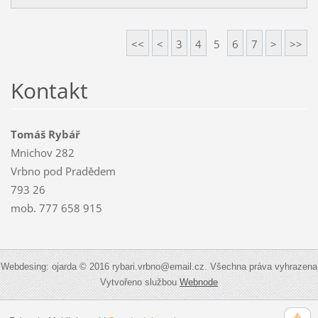
<<
<
3
4
5
6
7
>
>>
Kontakt
Tomáš Rybář
Mnichov 282
Vrbno pod Pradědem
793 26
mob. 777 658 915
Webdesing: ojarda © 2016 rybari.vrbno@email.cz. Všechna práva vyhrazena
Vytvořeno službou
Webnode