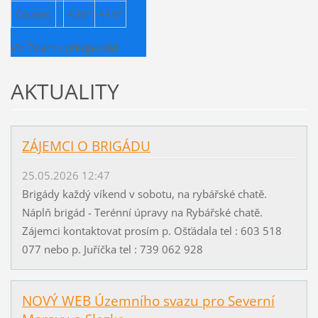
Čtvrtek
+
26°
+
14°
Viz 7denní předpověď
AKTUALITY
ZÁJEMCI O BRIGÁDU
25.05.2026 12:47
Brigády každý víkend v sobotu, na rybářské chatě.
Náplň brigád - Terénní úpravy na Rybářské chatě.
Zájemci kontaktovat prosím p. Ošťádala tel : 603 518
077 nebo p. Juříčka tel : 739 062 928
NOVÝ WEB Územního svazu pro Severní