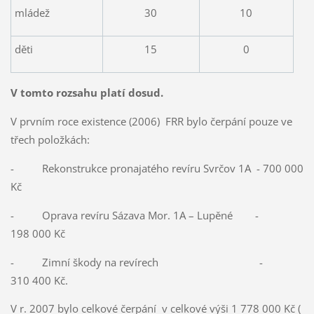
mládež
30
10
děti
15
0
V tomto rozsahu platí dosud.
V prvním roce existence (2006) FRR bylo čerpání pouze ve
třech položkách:
- Rekonstrukce pronajatého revíru Svrčov 1A - 700 000
Kč
- Oprava revíru Sázava Mor. 1A – Lupěné -
198 000 Kč
- Zimní škody na revírech -
310 400 Kč.
V r. 2007 bylo celkové čerpání v celkové výši 1 778 000 Kč (