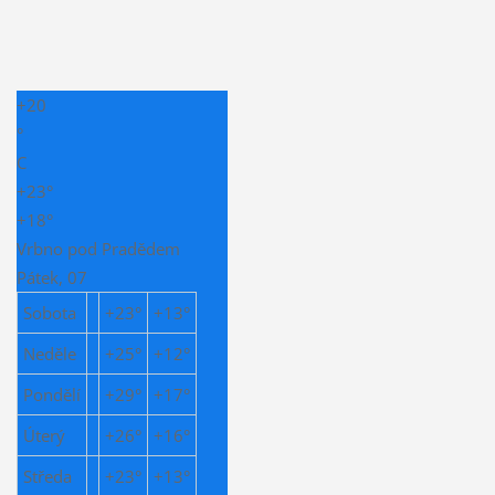
+
20
°
C
+
23°
+
18°
Vrbno pod Pradědem
Pátek, 07
Sobota
+
23°
+
13°
Neděle
+
25°
+
12°
Pondělí
+
29°
+
17°
Úterý
+
26°
+
16°
Středa
+
23°
+
13°