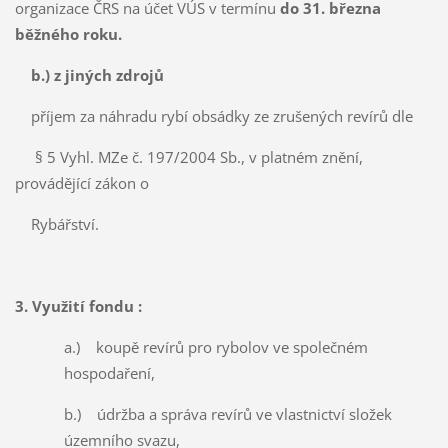
organizace ČRS na účet VÚS v termínu
do 31. března
běžného roku.
b.) z jiných zdrojů
příjem za náhradu rybí obsádky ze zrušených revírů dle
§ 5 Vyhl. MZe č. 197/2004 Sb., v platném znění,
provádějící zákon o
Rybářství.
3. Využití fondu :
a.) koupě revírů pro rybolov ve společném
hospodaření,
b.) údržba a správa revírů ve vlastnictví složek
územního svazu,