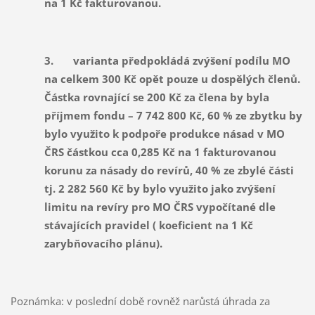
na 1 Kč fakturovanou.
3.
varianta předpokládá zvýšení podílu MO
na celkem 300 Kč opět pouze u dospělých členů.
Částka rovnající se 200 Kč za člena by byla
příjmem fondu – 7 742 800 Kč, 60 % ze zbytku by
bylo využito k podpoře produkce násad v MO
ČRS částkou cca 0,285 Kč na 1 fakturovanou
korunu za násady do revírů, 40 % ze zbylé části
tj. 2 282 560 Kč by bylo využito jako zvýšení
limitu na revíry pro MO ČRS vypočítané dle
stávajících pravidel ( koeficient na 1 Kč
zarybňovacího plánu).
Poznámka: v poslední době rovněž narůstá úhrada za