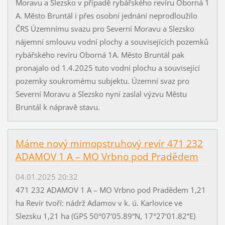
Moravu a Slezsko v případě rybářského revíru Oborná 1
A. Město Bruntál i přes osobní jednání neprodloužilo
ČRS Územnímu svazu pro Severní Moravu a Slezsko
nájemní smlouvu vodní plochy a souvisejících pozemků
rybářského revíru Oborná 1A. Město Bruntál pak
pronajalo od 1.4.2025 tuto vodní plochu a související
pozemky soukromému subjektu. Územní svaz pro
Severní Moravu a Slezsko nyní zaslal výzvu Městu
Bruntál k nápravě stavu.
Máme nový mimopstruhový revír 471 232
ADAMOV 1 A – MO Vrbno pod Pradědem
04.01.2025 20:32
471 232 ADAMOV 1 A – MO Vrbno pod Pradědem 1,21
ha Revír tvoří: nádrž Adamov v k. ú. Karlovice ve
Slezsku 1,21 ha (GPS 50°07‘05.89“N, 17°27‘01.82“E)