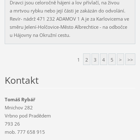
Dravci jsou celoročně hájeni a lov přívlačí, na živou
a mrtvou rybku nebo její části je zakázán do odvolání.
Revír- nádrž 471 232 ADAMOV 1 A je za Karlovicema ve
směru Jelení-Holčovice-Město Albrechtice - na odbočce
u Hájovny na Okružní cestu.
1
2
3
4
5
>
>>
Kontakt
Tomáš Rybář
Mnichov 282
Vrbno pod Pradědem
793 26
mob. 777 658 915