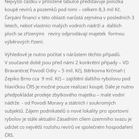
Nejvyšší částku v přiložené tabulce představuje položka
koupě revírů a pozemků pod nimi – celkem 8,3 mil Kč.
Čerpání financí v této oblasti narůstá zejména v posledních 3
letech, neboť vlastníci malých vodních nádrží a dalších
ploch se zřízenými revíry odprodávají majetek formou
výběrových řízení.
Výhledově je nutno počítat s nárůstem těchto případů.
V současné době jsou před námi 2 konkrétní případy – VD
Bravantice( Povodí Odry – 5 mil. Kč), štěrkovna Krčmaň (
Zepiko Brno cca 9 mil. Kč) – zajištění dalšího rybolovu pod
hlavičkou ČRS je možné pouze realizací koupě. Dále je nutno
předpokládat prodeje zbytkového majetku – malé vodní
nádrže - od Povodí Moravy a státních i soukromých
subjektů. Zájem podnikatelů o nové lokality pro sportovní
rybolov je stále aktuální Zásadním cílem územního svazu je
udržet co největší rozlohu revírů ve společném hospodaření
ČRS.