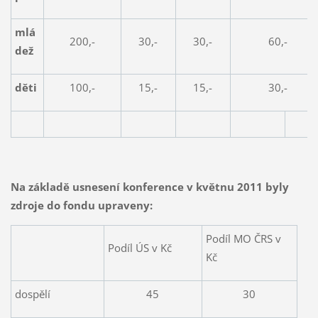
mlá
200,-
30,-
30,-
60,-
dež
děti
100,-
15,-
15,-
30,-
Na základě usnesení konference v květnu 2011 byly
zdroje do fondu upraveny:
Podíl MO ČRS v
Podíl ÚS v Kč
Kč
dospělí
45
30