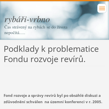
rybáři-vrbno
Čas strávený na rybách se do života
nepočítá.....
Podklady k problematice
Fondu rozvoje revírů.
Fond rozvoje a správy revírů byl po obsáhlé diskuzi a
zdůvodnění schválen na územní konferenci v r. 2005.