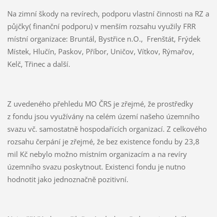
Na zimní škody na revírech, podporu vlastní činnosti na RZ a
půjčky( finanční podporu) v menším rozsahu využily FRR
místní organizace: Bruntál, Bystřice n.O., Frenštát, Frýdek
Místek, Hlučín, Paskov, Příbor, Uničov, Vítkov, Rýmařov,
Kelč, Třinec a další.
Z uvedeného přehledu MO ČRS je zřejmé, že prostředky
z fondu jsou využívány na celém území našeho územního
svazu vč. samostatně hospodařících organizací. Z celkového
rozsahu čerpání je zřejmé, že bez existence fondu by 23,8
mil Kč nebylo možno místním organizacím a na revíry
územního svazu poskytnout. Existenci fondu je nutno
hodnotit jako jednoznačně pozitivní.