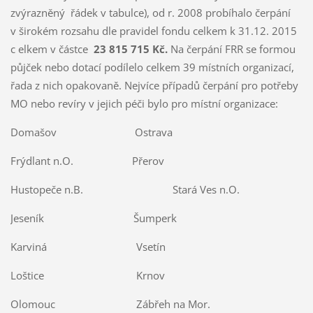
zvýrazněný řádek v tabulce), od r. 2008 probíhalo čerpání
v širokém rozsahu dle pravidel fondu celkem k 31.12. 2015
c elkem v částce
23 815 715 Kč.
Na čerpání FRR se formou
půjček nebo dotací podílelo celkem 39 místních organizací,
řada z nich opakovaně. Nejvíce případů čerpání pro potřeby
MO nebo revíry v jejich péči bylo pro místní organizace:
Domašov Ostrava
Frýdlant n.O. Přerov
Hustopeče n.B. Stará Ves n.O.
Jeseník Šumperk
Karviná Vsetín
Loštice Krnov
Olomouc Zábřeh na Mor.