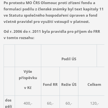
Po protestu MO ČRS Olomouc proti zřízení fondu a
formulaci podílu z členské známky byl text kapitoly 11
ve Statutu společného hospodaření úpraven a fond
včetně pravidel pro využití vstoupil v platnost.
Od r. 2006 do r. 2011 byla pravidla pro příjem do FRR
v tomto rozsahu:
Podíl ÚS
Výše
příspěvku
Fond RR
Režie ÚS
Celkem
v Kč
dos
400,-
60,-
60,-
120,-
pělí