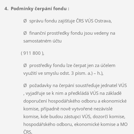
4. Podmínky čerpání fondu :
Ø správu fondu zajišťuje ČRS VÚS Ostrava,
Ø finanční prostředky fondu jsou vedeny na
samostatném účtu
( 911 800 ),
Ø prostředky fondu lze čerpat jen za účelem
využití ve smyslu odst. 3 písm. a.) – h.),
Ø požadavky na čerpání soustřeďuje jednatel VÚS
, vyjadřuje se k nim a předkládá VÚS na základě
doporučení hospodářského odboru a ekonomické
komise, případně nově vytvořené nezávislé
komise, kde budou zástupci VÚS, dozorčí komise,
hospodářského odboru, ekonomické komise a MO
ČRS,