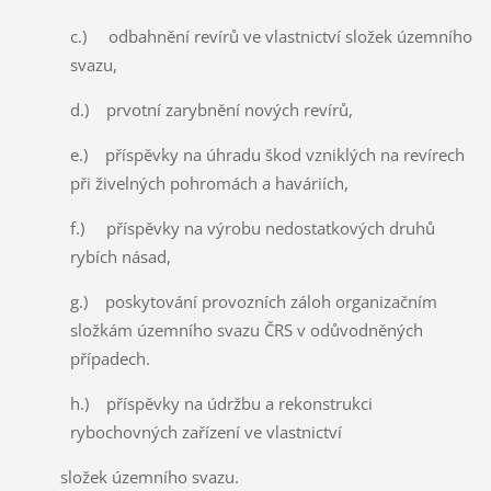
c.) odbahnění revírů ve vlastnictví složek územního
svazu,
d.) prvotní zarybnění nových revírů,
e.) příspěvky na úhradu škod vzniklých na revírech
při živelných pohromách a haváriích,
f.) příspěvky na výrobu nedostatkových druhů
rybích násad,
g.) poskytování provozních záloh organizačním
složkám územního svazu ČRS v odůvodněných
případech.
h.) příspěvky na údržbu a rekonstrukci
rybochovných zařízení ve vlastnictví
složek územního svazu.