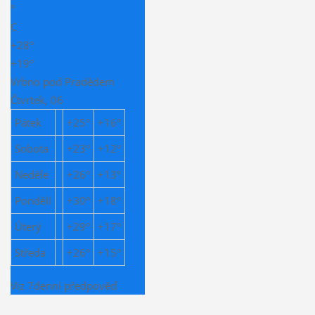
°
C
+
28°
+
19°
Vrbno pod Pradědem
Čtvrtek, 06
Pátek
+
25°
+
16°
Sobota
+
23°
+
12°
Neděle
+
26°
+
13°
Pondělí
+
30°
+
18°
Úterý
+
29°
+
17°
Středa
+
26°
+
15°
Viz 7denní předpověď