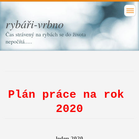
rybáři-vrbno
Čas strávený na rybách se do života
nepočítá.....
Plán práce na rok
2020
leden 2020