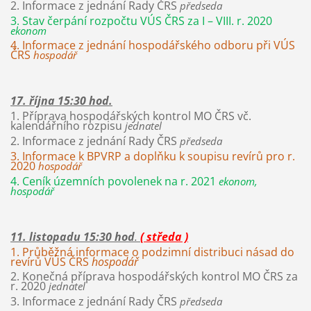
2. Informace z jednání Rady ČRS
předseda
3. Stav čerpání rozpočtu VÚS ČRS za I – VIII. r. 2020
ekonom
4. Informace z jednání hospodářského odboru při VÚS
ČRS
hospodář
17. října 15:30 hod.
1. Příprava hospodářských kontrol MO ČRS vč.
kalendářního rozpisu
jednatel
2. Informace z jednání Rady ČRS
předseda
3. Informace k BPVRP a doplňku k soupisu revírů pro r.
2020
hospodář
4. Ceník územních povolenek na r. 2021
ekonom,
hospodář
11. listopadu 15:30 hod
.
( středa )
1. Průběžná informace o podzimní distribuci násad do
revírů VÚS ČRS
hospodář
2. Konečná příprava hospodářských kontrol MO ČRS za
r. 2020
jednatel
3. Informace z jednání Rady ČRS
předseda