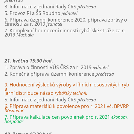
předseda
3. Informace z jednání Rady ČRS
předseda
5. Provoz RI a ŠS Roudno
jednatel
6. Příprava územní konference 2020, příprava zprávy o
činnosti za r. 2019
jednatel
Komplexní hodnocení činnosti rybářské stráže za r.
7.
2019
Machala
21. května 15:30 hod.
1. Zpráva o činnosti VÚS ČRS za r. 2019
jednatel
2. Konečná příprava územní konference
předseda
. Hodnocení výsledků výroby v líhních lososovitých ryb
3
a
jarní distribuce násad
rybářský technik
5. Informace z jednání Rady ČRS
předseda
6. Příprava materiálů k povolence pro r. 2021 vč. BPVRP
ho
spodář
7. Příprava kalkulace cen povolenek pro r. 2021
ekonom,
hospodář