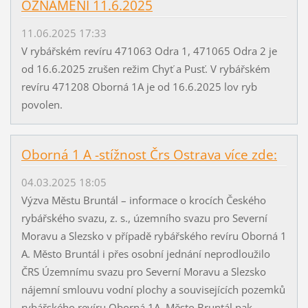
OZNÁMENÍ 11.6.2025
11.06.2025 17:33
V rybářském revíru 471063 Odra 1, 471065 Odra 2 je
od 16.6.2025 zrušen režim Chyť a Pusť. V rybářském
revíru 471208 Oborná 1A je od 16.6.2025 lov ryb
povolen.
Oborná 1 A -stížnost Črs Ostrava více zde:
04.03.2025 18:05
Výzva Městu Bruntál – informace o krocích Českého
rybářského svazu, z. s., územního svazu pro Severní
Moravu a Slezsko v případě rybářského revíru Oborná 1
A. Město Bruntál i přes osobní jednání neprodloužilo
ČRS Územnímu svazu pro Severní Moravu a Slezsko
nájemní smlouvu vodní plochy a souvisejících pozemků
rybářského revíru Oborná 1A. Město Bruntál pak