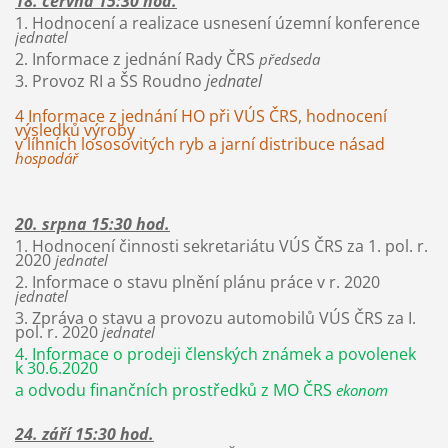
18. června 15:30 hod.
1. Hodnocení a realizace usnesení územní konference
jednatel
2. Informace z jednání Rady ČRS
předseda
3. Provoz RI a ŠS Roudno
jednatel
4 Informace z jednání HO při VÚS ČRS, hodnocení
výsledků výroby
v líhních lososovitých ryb a jarní distribuce násad
hospodář
20. srpna 15:30 hod.
1. Hodnocení činnosti sekretariátu VÚS ČRS za 1. pol. r.
2020
jednatel
2. Informace o stavu plnění plánu práce v r. 2020
jednatel
3. Zpráva o stavu a provozu automobilů VÚS ČRS za I.
pol. r. 2020
jednatel
4. Informace o prodeji členských známek a povolenek
k 30.6.2020
a odvodu finančních prostředků z MO ČRS
ekonom
24. září 15:30 hod.