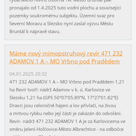
pronajalo od 1.4.2025 tuto vodní plochu a související
pozemky soukromému subjektu. Územní svaz pro
Severní Moravu a Slezsko nyní zaslal výzvu Městu
Bruntál k nápravě stavu.
Máme nový mimopstruhový revír 471 232
ADAMOV 1 A – MO Vrbno pod Pradědem
04.01.2025 20:32
471 232 ADAMOV 1 A – MO Vrbno pod Pradědem 1,21
ha Revír tvoří: nádrž Adamov v k. ú. Karlovice ve
Slezsku 1,21 ha (GPS 50°07‘05.89“N, 17°27‘01.82“E)
Dravci jsou celoročně hájeni a lov přívlačí, na živou
a mrtvou rybku nebo její části je zakázán do odvolání.
Revír- nádrž 471 232 ADAMOV 1 A je za Karlovicema ve
směru Jelení-Holčovice-Město Albrechtice - na odbočce