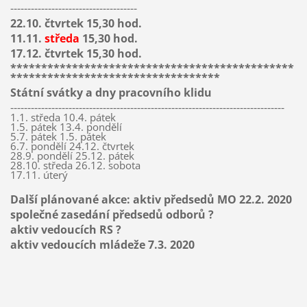
-------------------------------------
22.10. čtvrtek 15,30 hod.
11.11.
středa
15,30 hod.
17.12. čtvrtek 15,30 hod.
**********************************************
**********************************
Státní svátky a dny pracovního klidu
--------------------------------------------------------------------------------
1.1. středa 10.4. pátek
1.5. pátek 13.4. pondělí
5.7. pátek 1.5. pátek
6.7. pondělí 24.12. čtvrtek
28.9. pondělí 25.12. pátek
28.10. středa 26.12. sobota
17.11. úterý
Další plánované akce: aktiv předsedů MO 22.2. 2020
společné zasedání předsedů odborů ?
aktiv vedoucích RS ?
aktiv vedoucích mládeže 7.3. 2020