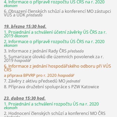
4. Informace o přípravě rozpočtu ÚS ČRS na r. 2020
ekonom
6. Obsazení členských schůzí a konferencí MO zástupci
VÚS a ÚDK
předseda
19. března 15:30 hod.
1. Projednání a schválení účetní závěrky ÚS ČRS za r.
2019
ekonom
2. Informace o přípravě rozpočtu ÚS ČRS na r. 2020
ekonom
3. Informace z jednání Rady ČRS
předseda
5. Sumarizace úlovků dle územních povolenek za r.
2019
hospodář
6. Informace z jednání hospodářského odboru při VÚS
ČRS
a příprava BPVRP pro r. 2020
hospodář
7. Závěry z aktivu předsedů MO
jednatel
8. Příprava družební spolupráce s PZW Katowice
23. dubna 15:30 hod.
1. Projednání a schválení rozpočtu ÚS na r. 2020
ekonom
2. Hodnocení členských schůzí a konferencí MO ČRS