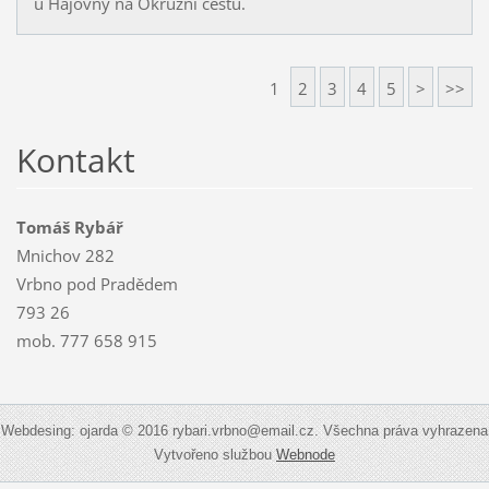
u Hájovny na Okružní cestu.
1
2
3
4
5
>
>>
Kontakt
Tomáš Rybář
Mnichov 282
Vrbno pod Pradědem
793 26
mob. 777 658 915
Webdesing: ojarda © 2016 rybari.vrbno@email.cz. Všechna práva vyhrazena
Vytvořeno službou
Webnode