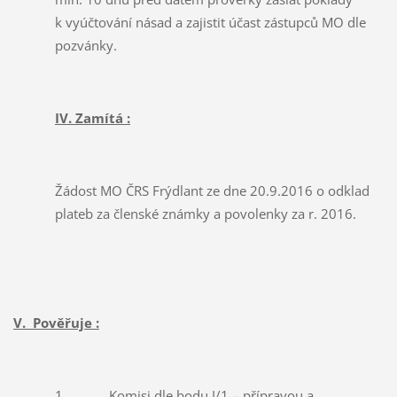
k vyúčtování násad a zajistit účast zástupců MO dle
pozvánky.
IV. Zamítá :
Žádost MO ČRS Frýdlant ze dne 20.9.2016 o odklad
plateb za členské známky a povolenky za r. 2016.
V. Pověřuje :
1. Komisi dle bodu I/1 – přípravou a