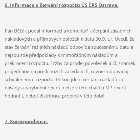
6. Informace o čerpání rozpočtu ÚS ČRS Ostrava.
Pan Běčák podal informaci a komentář k čerpání zásadních
nákladových a příjmových položek k datu 30.9. t.r. Uvedl, že
stav čerpání režijních nákladů odpovídá současnému datu a
nejsou zde předpoklady k mimořádným nákladům a
překročení rozpočtu. Tržby za prodej povolenek a čl. známek
projednané na předchozích zasedáních, rovněž odpovídají
schválenému rozpočtu. Pokud jde o čerpání nákladů za
násady a zarybnění revírů, nelze v této chvíli u MP revírů
hodnotit, neboť distribuce probíhá v této době.
7. Korespondence.