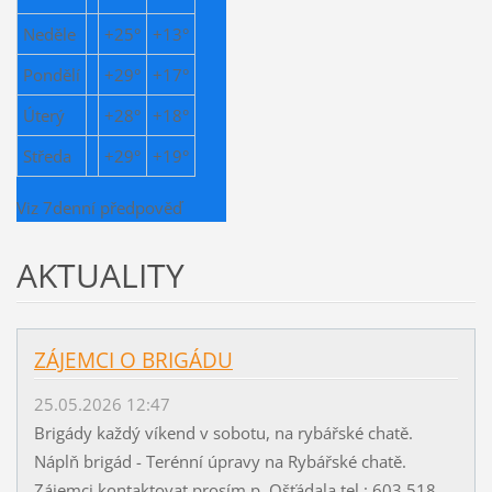
Neděle
+
25°
+
13°
Pondělí
+
29°
+
17°
Úterý
+
28°
+
18°
Středa
+
29°
+
19°
Viz 7denní předpověď
AKTUALITY
ZÁJEMCI O BRIGÁDU
25.05.2026 12:47
Brigády každý víkend v sobotu, na rybářské chatě.
Náplň brigád - Terénní úpravy na Rybářské chatě.
Zájemci kontaktovat prosím p. Ošťádala tel : 603 518