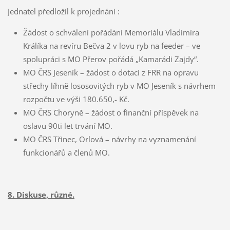
Jednatel předložil k projednání :
Žádost o schválení pořádání Memoriálu Vladimíra
Králíka na revíru Bečva 2 v lovu ryb na feeder – ve
spolupráci s MO Přerov pořádá „Kamarádi Zajdy“.
MO ČRS Jeseník – žádost o dotaci z FRR na opravu
střechy líhně lososovitých ryb v MO Jeseník s návrhem
rozpočtu ve výši 180.650,- Kč.
MO ČRS Choryně – žádost o finanční příspěvek na
oslavu 90ti let trvání MO.
MO ČRS Třinec, Orlová – návrhy na vyznamenání
funkcionářů a členů MO.
8. Diskuse, různé.