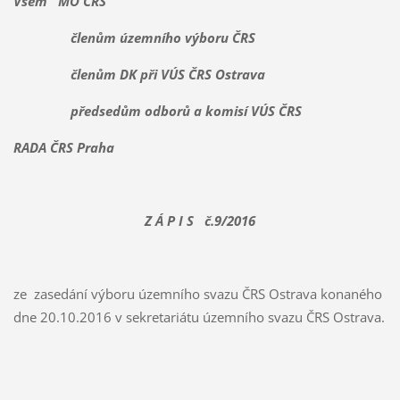
Všem MO ČRS
členům územního výboru ČRS
členům DK při VÚS ČRS Ostrava
předsedům odborů a komisí VÚS ČRS
RADA ČRS Praha
Z Á P I S č.9/2016
ze zasedání výboru územního svazu ČRS Ostrava konaného
dne 20.10.2016 v sekretariátu územního svazu ČRS Ostrava.