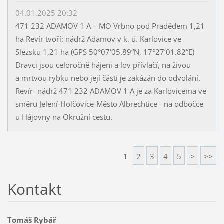
04.01.2025 20:32
471 232 ADAMOV 1 A – MO Vrbno pod Pradědem 1,21
ha Revír tvoří: nádrž Adamov v k. ú. Karlovice ve
Slezsku 1,21 ha (GPS 50°07‘05.89“N, 17°27‘01.82“E)
Dravci jsou celoročně hájeni a lov přívlačí, na živou
a mrtvou rybku nebo její části je zakázán do odvolání.
Revír- nádrž 471 232 ADAMOV 1 A je za Karlovicema ve
směru Jelení-Holčovice-Město Albrechtice - na odbočce
u Hájovny na Okružní cestu.
1
2
3
4
5
>
>>
Kontakt
Tomáš Rybář