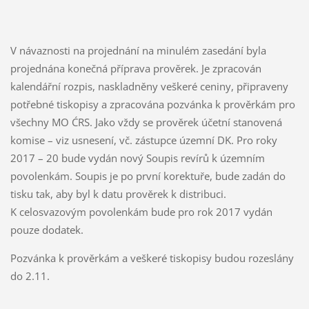
V návaznosti na projednání na minulém zasedání byla
projednána konečná příprava prověrek. Je zpracován
kalendářní rozpis, naskladněny veškeré ceniny, připraveny
potřebné tiskopisy a zpracována pozvánka k prověrkám pro
všechny MO ĆRS. Jako vždy se prověrek účetní stanovená
komise – viz usnesení, vč. zástupce územní DK. Pro roky
2017 – 20 bude vydán nový Soupis revírů k územním
povolenkám. Soupis je po první korektuře, bude zadán do
tisku tak, aby byl k datu prověrek k distribuci.
K celosvazovým povolenkám bude pro rok 2017 vydán
pouze dodatek.
Pozvánka k prověrkám a veškeré tiskopisy budou rozeslány
do 2.11.