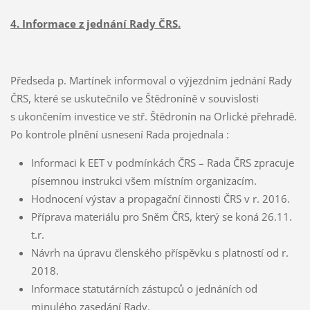
4. Informace z jednání Rady ČRS.
Předseda p. Martínek informoval o výjezdním jednání Rady
ČRS, které se uskutečnilo ve Štědroníně v souvislosti
s ukončením investice ve stř. Štědronín na Orlické přehradě.
Po kontrole plnění usnesení Rada projednala :
Informaci k EET v podmínkách ČRS – Rada ČRS zpracuje
písemnou instrukci všem místním organizacím.
Hodnocení výstav a propagační činnosti ČRS v r. 2016.
Příprava materiálu pro Sněm ČRS, který se koná 26.11.
t.r.
Návrh na úpravu členského příspěvku s platností od r.
2018.
Informace statutárních zástupců o jednáních od
minulého zasedání Rady.