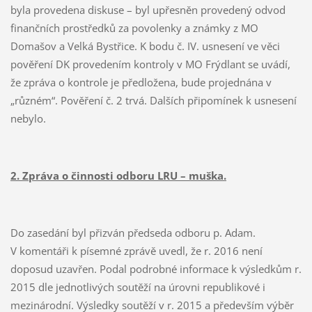
byla provedena diskuse – byl upřesněn provedený odvod
finančních prostředků za povolenky a známky z MO
Domašov a Velká Bystřice. K bodu č. IV. usnesení ve věci
pověření DK provedením kontroly v MO Frýdlant se uvádí,
že zpráva o kontrole je předložena, bude projednána v
„různém“. Pověření č. 2 trvá. Dalších připomínek k usnesení
nebylo.
2. Zpráva o činnosti odboru LRU – muška.
Do zasedání byl přizván předseda odboru p. Adam.
V komentáři k písemné zprávě uvedl, že r. 2016 není
doposud uzavřen. Podal podrobné informace k výsledkům r.
2015 dle jednotlivých soutěží na úrovni republikové i
mezinárodní. Výsledky soutěží v r. 2015 a především výběr