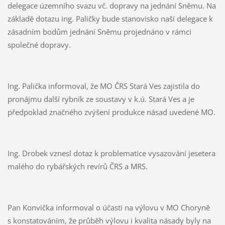
delegace územního svazu vč. dopravy na jednání Sněmu. Na
základě dotazu ing. Paličky bude stanovisko naší delegace k
zásadním bodům jednání Sněmu projednáno v rámci
společné dopravy.
Ing. Palička informoval, že MO ČRS Stará Ves zajistila do
pronájmu další rybník ze soustavy v k.ú. Stará Ves a je
předpoklad značného zvýšení produkce násad uvedené MO.
Ing. Drobek vznesl dotaz k problematice vysazování jesetera
malého do rybářských revírů ČRS a MRS.
Pan Konvička informoval o účasti na výlovu v MO Choryně
s konstatováním, že průběh výlovu i kvalita násady byly na