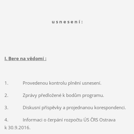
u s n e s e n í :
I. Bere na vědomí :
1. Provedenou kontrolu plnění usnesení.
2. Zprávy předložené k bodům programu.
3. Diskusní příspěvky a projednanou korespondenci.
4. Informaci o čerpání rozpočtu ÚS ČRS Ostrava
k 30.9.2016.