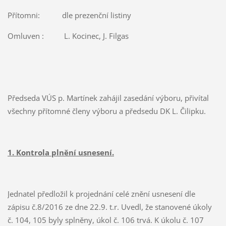
Přítomni: dle prezenční listiny
Omluven : L. Kocinec, J. Filgas
Předseda VÚS p. Martínek zahájil zasedání výboru, přivítal
všechny přítomné členy výboru a předsedu DK L. Čilipku.
1. Kontrola plnění usnesení.
Jednatel předložil k projednání celé znění usnesení dle
zápisu č.8/2016 ze dne 22.9. t.r. Uvedl, že stanovené úkoly
č. 104, 105 byly splněny, úkol č. 106 trvá. K úkolu č. 107