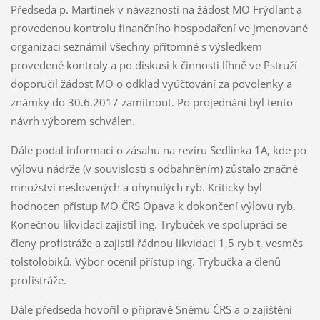
Předseda p. Martínek v návaznosti na žádost MO Frýdlant a
provedenou kontrolu finančního hospodaření ve jmenované
organizaci seznámil všechny přítomné s výsledkem
provedené kontroly a po diskusi k činnosti líhně ve Pstruží
doporučil žádost MO o odklad vyúčtování za povolenky a
známky do 30.6.2017 zamítnout. Po projednání byl tento
návrh výborem schválen.
Dále podal informaci o zásahu na revíru Sedlinka 1A, kde po
výlovu nádrže (v souvislosti s odbahněním) zůstalo značné
množství neslovených a uhynulých ryb. Kriticky byl
hodnocen přístup MO ČRS Opava k dokončení výlovu ryb.
Konečnou likvidaci zajistil ing. Trybuček ve spolupráci se
členy profistráže a zajistil řádnou likvidaci 1,5 ryb t, vesměs
tolstolobiků. Výbor ocenil přístup ing. Trybučka a členů
profistráže.
Dále předseda hovořil o přípravě Sněmu ČRS a o zajištění