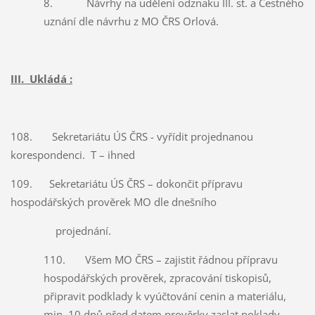
8. Návrhy na udělení odznaku III. st. a Čestného
uznání dle návrhu z MO ČRS Orlová.
III. Ukládá :
108. Sekretariátu ÚS ČRS - vyřídit projednanou
korespondenci. T – ihned
109. Sekretariátu ÚS ČRS – dokončit přípravu
hospodářských prověrek MO dle dnešního
projednání.
110. Všem MO ČRS – zajistit řádnou přípravu
hospodářských prověrek, zpracování tiskopisů,
připravit podklady k vyúčtování cenin a materiálu,
min. 10 dnů před datem prověrky zaslat poklady