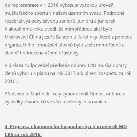
do reprezentace v r. 2016 vykazuje vysokou úroveň
muškařského sportu v našem územním svazu. Podrobně
rozebral výsledky závodu seniorů, juniorů a juniorek.
K aktuálnímu roku uvedl, že mimořádnou akcí bylo
Mistrovství ČR na jezeře Balaton u Karolinky, které z pohledu
organizačního i množství úlovků bylo zcela mimořádné a
kladně hodnoceno všemi účastníky.
V diskusi zodpověděl předseda odboru LRU muška dotazy
členů výboru k plánu na rok 2017 a k plnění rozpočtu za rok
2016.
Předseda p. Martínek i celý výbor ocenil činnost odboru a
výsledky závodníků ve všech věkových úrovních.
3. Příprava ekonomicko-hospodářských prověrek MO
ČRS za rok 2016.