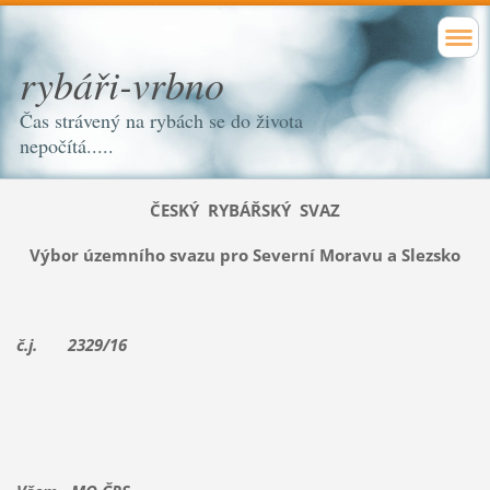
rybáři-vrbno
Čas strávený na rybách se do života
nepočítá.....
ČESKÝ RYBÁŘSKÝ SVAZ
Výbor územního svazu pro Severní Moravu a Slezsko
č.j. 2329/16