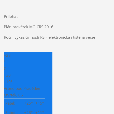
Příloha :
Plán prověrek MO ČRS 2016
Roční výkaz činnosti RS – elektronická i tištěná verze
+
28
°
C
+
30°
+
19°
Vrbno pod Pradědem
Čtvrtek, 06
Pátek
+
25°
+
15°
Sobota
+
23°
+
11°