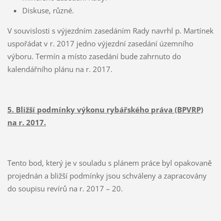
Diskuse, různé.
V souvislosti s výjezdním zasedáním Rady navrhl p. Martínek
uspořádat v r. 2017 jedno výjezdní zasedání územního
výboru. Termín a místo zasedání bude zahrnuto do
kalendářního plánu na r. 2017.
5. Bližší podmínky výkonu rybářského práva (BPVRP)
na r. 2017.
Tento bod, který je v souladu s plánem práce byl opakovaně
projednán a bližší podmínky jsou schváleny a zapracovány
do soupisu revírů na r. 2017 – 20.